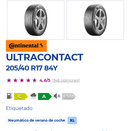
ULTRACONTACT
205/40 R17 84Y
4,6/5
(946 opiniones)
C
A
69db
Etiquetado
Neumático de verano de coche
XL