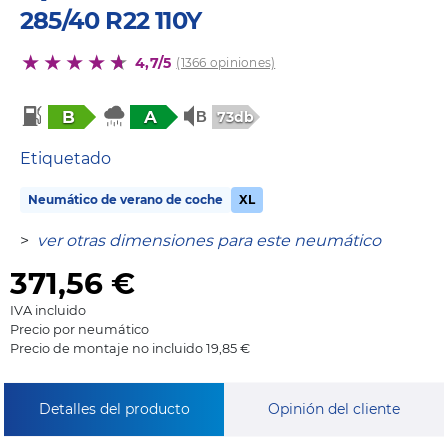
285/40 R22 110Y
4,7/5
(1366 opiniones)
B
A
73db
Etiquetado
Neumático de verano de coche
XL
>
ver otras dimensiones para este neumático
371,56
€
IVA incluido
Precio por neumático
Precio de montaje no incluido 19,85 €
Detalles del producto
Opinión del cliente