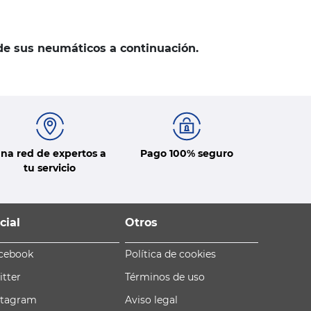
 de sus neumáticos a continuación.
na red de expertos a
Pago 100% seguro
tu servicio
cial
Otros
cebook
Política de cookies
itter
Términos de uso
stagram
Aviso legal