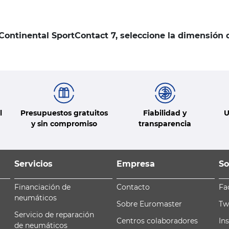
 Continental SportContact 7, seleccione la dimensión
l
Presupuestos gratuitos
Fiabilidad y
U
y sin compromiso
transparencia
Servicios
Empresa
So
Financiación de
Contacto
Fa
neumáticos
Sobre Euromaster
Tw
Servicio de reparación
Centros colaboradores
In
de neumáticos