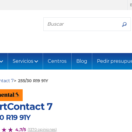
Busca tu neumático
Servicios
Centros
Blog
Pedir presupu
tact 7
255/30 R19 91Y
rtContact 7
0 R19 91Y
4,7/5
(1370 opiniones)