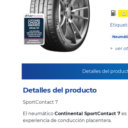
D
Etique
Neumáti
>
ver o
Detalles del produc
Detalles del producto
SportContact 7
El neumático
Continental SportContact 7
es 
experiencia de conducción placentera.