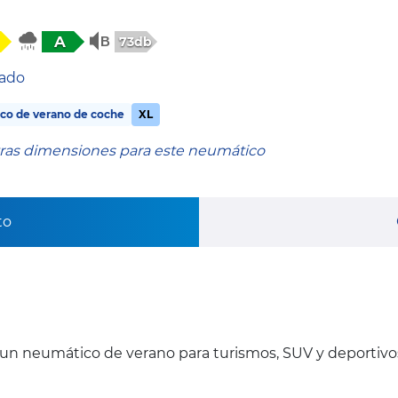
A
73db
tado
co de verano de coche
XL
tras dimensiones para este neumático
to
un neumático de verano para turismos, SUV y deportivo