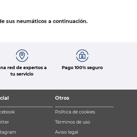
 de sus neumáticos a continuación.
na red de expertos a
Pago 100% seguro
tu servicio
cial
Otros
cebook
Política de cookies
itter
Términos de uso
stagram
Aviso legal