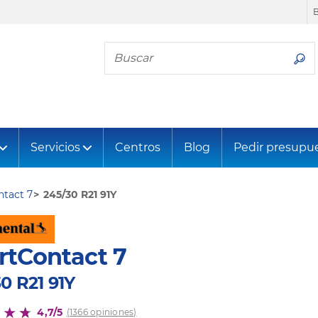
Busca tu neumático
Servicios
Centros
Blog
Pedir presupu
tact 7
245/30 R21 91Y
rtContact 7
0 R21 91Y
4,7/5
(1366 opiniones)