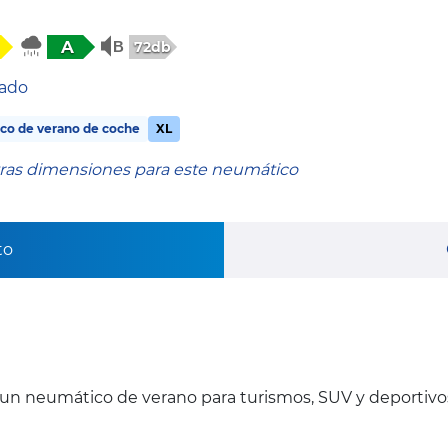
A
72db
tado
co de verano de coche
XL
tras dimensiones para este neumático
to
un neumático de verano para turismos, SUV y deportivo