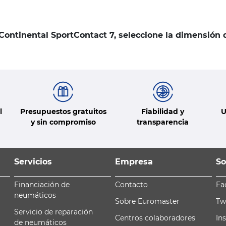
 Continental SportContact 7, seleccione la dimensión
l
Presupuestos gratuitos
Fiabilidad y
U
y sin compromiso
transparencia
Servicios
Empresa
So
Financiación de
Contacto
Fa
neumáticos
Sobre Euromaster
Tw
Servicio de reparación
Centros colaboradores
In
de neumáticos