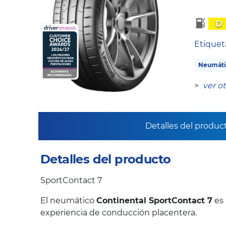
D
Etique
Neumáti
>
ver o
Detalles del produc
Detalles del producto
SportContact 7
El neumático
Continental SportContact 7
es 
experiencia de conducción placentera.