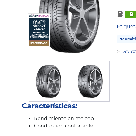
B
Etique
Neumáti
>
ver o
Características:
Rendimiento en mojado
Conducción confortable