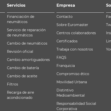
Servicios
Empresa
So
Financiación de
Contacto
Fa
neumáticos
Sobre Euromaster
Tw
Servicio de reparación
Centros colaboradores
In
de neumáticos
Certificados
Li
Cambio de neumáticos
Trabaja con nosotros
Yo
Revisión oficial
FAQS
Cambio amortiguadores
Franquicia
Cambio de batería
Compromiso ético
Cambio de aceite
Movilidad Urbana
Filtros
Distintivo
Recarga de aire
Medioambiental
acondicionado
Responsabilidad Social
Corporativa