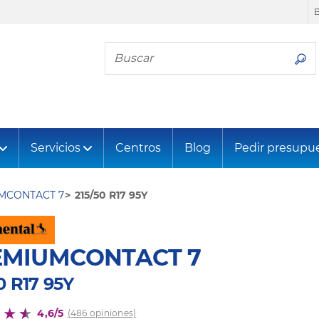
Busca tu neumático
Servicios
Centros
Blog
Pedir presupu
MCONTACT 7
215/50 R17 95Y
EMIUMCONTACT 7
0 R17 95Y
4,6/5
(486 opiniones)