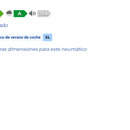
A
71db
tado
co de verano de coche
XL
tras dimensiones para este neumático