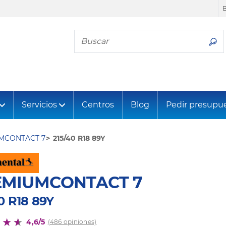
Busca tu neumático
Servicios
Centros
Blog
Pedir presupu
MCONTACT 7
215/40 R18 89Y
EMIUMCONTACT 7
0 R18 89Y
4,6/5
(486 opiniones)