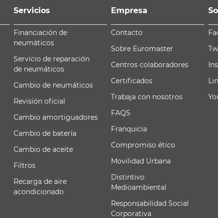
Servicios
Empresa
So
Financiación de
Contacto
Fa
neumáticos
Sobre Euromaster
Tw
Servicio de reparación
Centros colaboradores
In
de neumáticos
Certificados
Li
Cambio de neumáticos
Trabaja con nosotros
Yo
Revisión oficial
FAQS
Cambio amortiguadores
Franquicia
Cambio de batería
Compromiso ético
Cambio de aceite
Movilidad Urbana
Filtros
Distintivo
Recarga de aire
Medioambiental
acondicionado
Responsabilidad Social
Corporativa