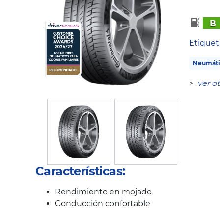
B
Etique
Neumáti
>
ver o
Características:
Rendimiento en mojado
Conducción confortable