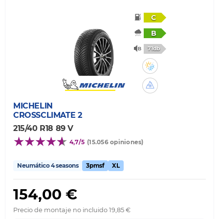
C
B
71db
MICHELIN
CROSSCLIMATE 2
215/40 R18 89 V
4,7/5
(15.056 opiniones)
Neumático 4 seasons
3pmsf
XL
154,00 €
Precio de montaje no incluido 19,85 €