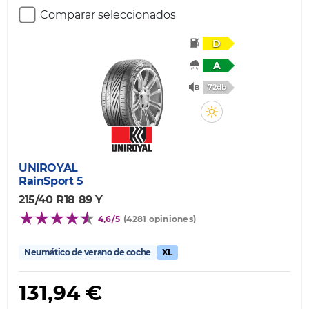
Comparar seleccionados
D
A
72db
UNIROYAL
RainSport 5
215/40 R18 89 Y
4,6/5
(4281 opiniones)
Neumático de verano de coche
XL
131,94 €