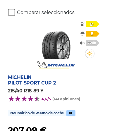
Comparar seleccionados
D
E
70db
MICHELIN
PILOT SPORT CUP 2
215/40 R18 89 Y
4,6/5
(141 opiniones)
Neumático de verano de coche
XL
207,09 €