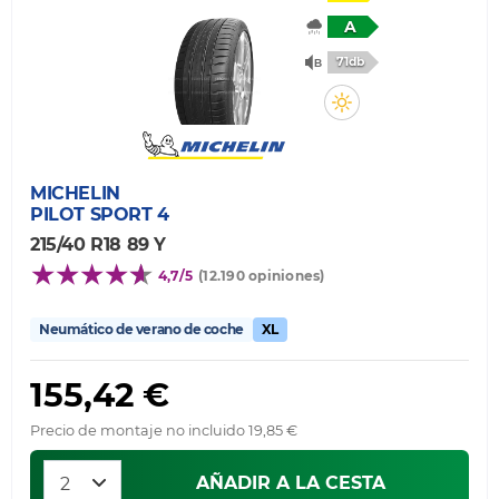
A
71db
MICHELIN
PILOT SPORT 4
215/40 R18 89 Y
4,7/5
(12.190 opiniones)
Neumático de verano de coche
XL
155,42 €
Precio de montaje no incluido 19,85 €
AÑADIR A LA CESTA