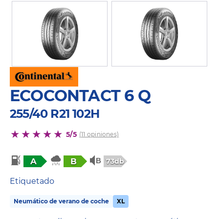
ECOCONTACT 6 Q
255/40 R21 102H
5/5
(11 opiniones)
A
B
73db
Etiquetado
Neumático de verano de coche
XL