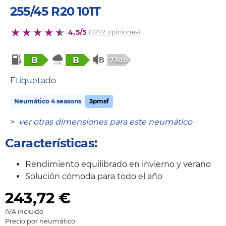
255/45 R20 101T
4,5/5
(2272 opiniones)
B
B
73db
Etiquetado
Neumático 4 seasons
3pmsf
>
ver otras dimensiones para este neumático
Características:
Rendimiento equilibrado en invierno y verano
Solución cómoda para todo el año
243,72
€
IVA incluido
Precio por neumático