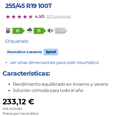
255/45 R19 100T
4,5/5
(2271 opiniones)
B
B
72db
Etiquetado
Neumático 4 seasons
3pmsf
>
ver otras dimensiones para este neumático
Características:
Rendimiento equilibrado en invierno y verano
Solución cómoda para todo el año
233,12
€
IVA incluido
Precio por neumático