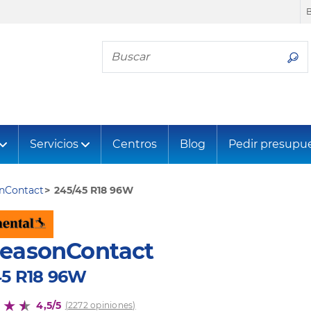
Busca tu neumático
Servicios
Centros
Blog
Pedir presupu
onContact
245/45 R18 96W
SeasonContact
45 R18 96W
4,5/5
(2272 opiniones)