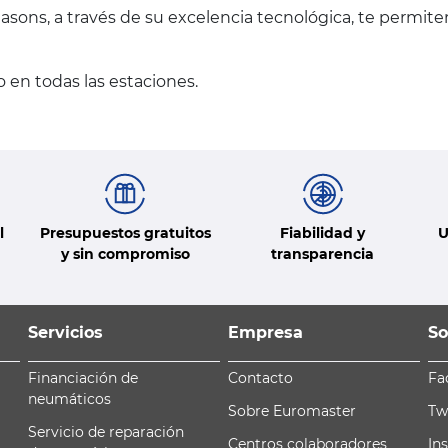
asons, a través de su excelencia tecnológica, te permit
 en todas las estaciones.
l
Presupuestos gratuitos
Fiabilidad y
U
y sin compromiso
transparencia
Servicios
Empresa
So
Financiación de
Contacto
Fa
neumáticos
Sobre Euromaster
Tw
Servicio de reparación
Centros colaboradores
In