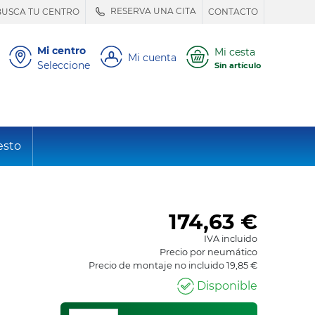
RESERVA UNA CITA
BUSCA TU CENTRO
CONTACTO
Mi centro
Mi cesta
Mi cuenta
Seleccione
Sin artículo
esto
174,63
€
IVA incluido
Precio por neumático
Precio de montaje no incluido 19,85 €
Disponible