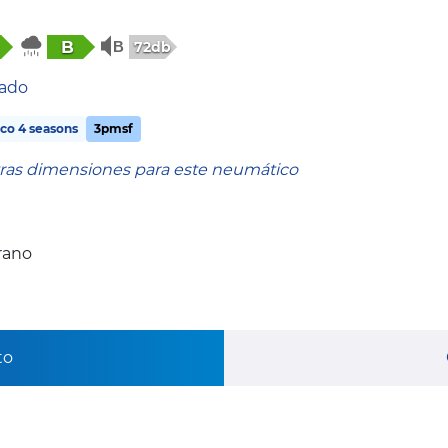
B
72db
tado
co 4 seasons
3pmsf
tras dimensiones para este neumático
rano
to