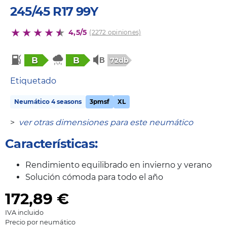
245/45 R17 99Y
4,5/5
(2272 opiniones)
B
B
72db
Etiquetado
Neumático 4 seasons
3pmsf
XL
>
ver otras dimensiones para este neumático
Características:
Rendimiento equilibrado en invierno y verano
Solución cómoda para todo el año
172,89
€
IVA incluido
Precio por neumático