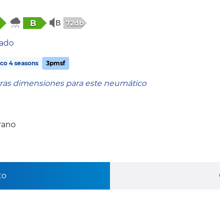
B
72db
tado
co 4 seasons
3pmsf
tras dimensiones para este neumático
rano
to