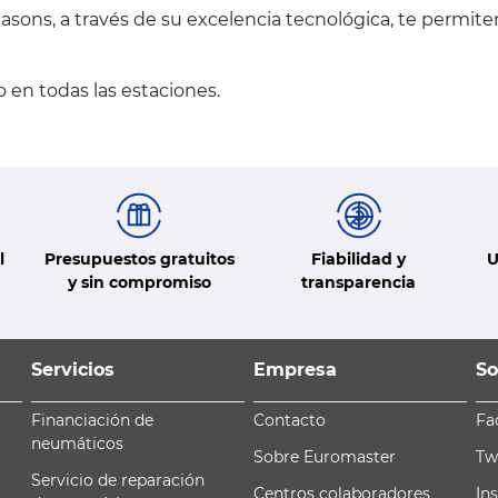
asons, a través de su excelencia tecnológica, te permit
 en todas las estaciones.
l
Presupuestos gratuitos
Fiabilidad y
U
y sin compromiso
transparencia
Servicios
Empresa
So
Financiación de
Contacto
Fa
neumáticos
Sobre Euromaster
Tw
Servicio de reparación
Centros colaboradores
In