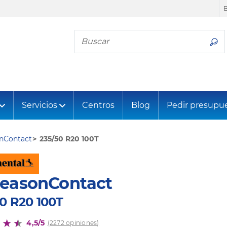
Busca tu neumático
Servicios
Centros
Blog
Pedir presupu
onContact
235/50 R20 100T
SeasonContact
0 R20 100T
4,5/5
(2272 opiniones)