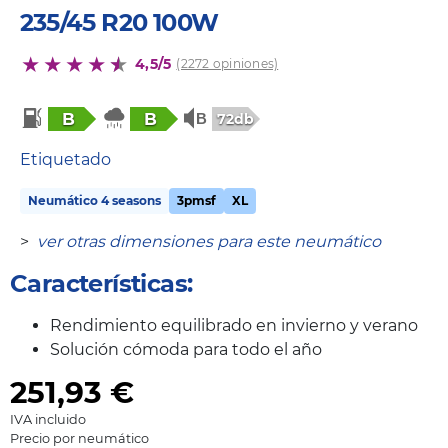
235/45 R20 100W
4,5/5
(2272 opiniones)
B
B
72db
Etiquetado
Neumático 4 seasons
3pmsf
XL
>
ver otras dimensiones para este neumático
Características:
Rendimiento equilibrado en invierno y verano
Solución cómoda para todo el año
251,93
€
IVA incluido
Precio por neumático