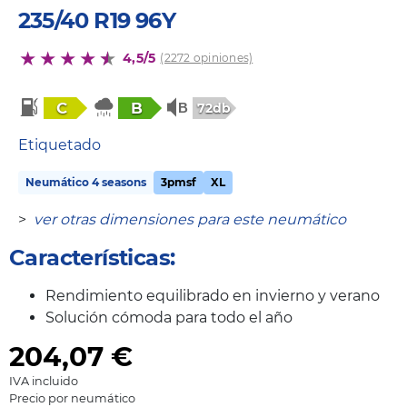
235/40 R19 96Y
4,5/5
(2272 opiniones)
C
B
72db
Etiquetado
Neumático 4 seasons
3pmsf
XL
>
ver otras dimensiones para este neumático
Características:
Rendimiento equilibrado en invierno y verano
Solución cómoda para todo el año
204,07
€
IVA incluido
Precio por neumático