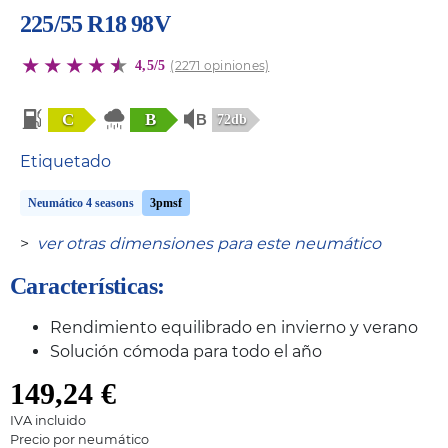
225/55 R18 98V
4,5/5
(2271 opiniones)
C
B
72db
Etiquetado
Neumático 4 seasons
3pmsf
>
ver otras dimensiones para este neumático
Características:
Rendimiento equilibrado en invierno y verano
Solución cómoda para todo el año
149,24
€
IVA incluido
Precio por neumático