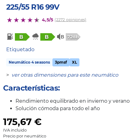
225/55 R16 99V
4,5/5
(2272 opiniones)
B
B
72db
Etiquetado
Neumático 4 seasons
3pmsf
XL
>
ver otras dimensiones para este neumático
Características:
Rendimiento equilibrado en invierno y verano
Solución cómoda para todo el año
175,67
€
IVA incluido
Precio por neumático