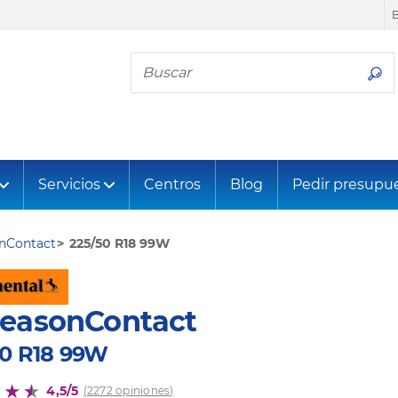
Busca tu neumático
Servicios
Centros
Blog
Pedir presupu
onContact
225/50 R18 99W
SeasonContact
50 R18 99W
4,5/5
(2272 opiniones)