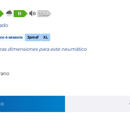
B
72db
tado
co 4 seasons
3pmsf
XL
tras dimensiones para este neumático
rano
to