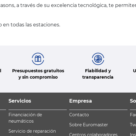
asons, a través de su excelencia tecnológica, te permit
 en todas las estaciones.
l
Presupuestos gratuitos
Fiabilidad y
U
y sin compromiso
transparencia
Servicios
Empresa
So
Financiación de
Contacto
Fa
neumáticos
Sobre Euromaster
Tw
Servicio de reparación
Centros colaboradores
In