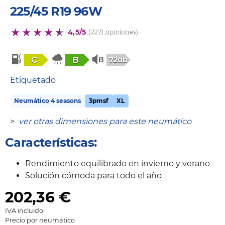
225/45 R19 96W
4,5/5
(2271 opiniones)
C
B
72db
Etiquetado
Neumático 4 seasons
3pmsf
XL
>
ver otras dimensiones para este neumático
Características:
Rendimiento equilibrado en invierno y verano
Solución cómoda para todo el año
202,36
€
IVA incluido
Precio por neumático