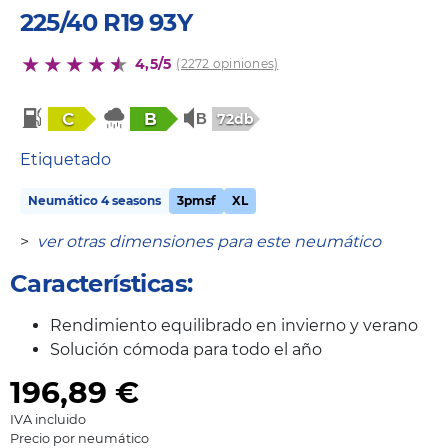
225/40 R19 93Y
4,5/5
(2272 opiniones)
C
B
72db
Etiquetado
Neumático 4 seasons
3pmsf
XL
>
ver otras dimensiones para este neumático
Características:
Rendimiento equilibrado en invierno y verano
Solución cómoda para todo el año
196,89
€
IVA incluido
Precio por neumático