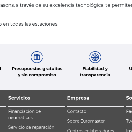
asons, a través de su excelencia tecnológica, te permit
 en todas las estaciones.
l
Presupuestos gratuitos
Fiabilidad y
U
y sin compromiso
transparencia
Servicios
Empresa
So
Financiación de
Contacto
Fa
neumáticos
Sobre Euromaster
Tw
Servicio de reparación
Centros colaboradores
In