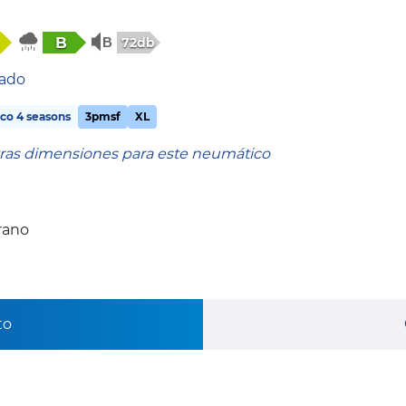
B
72db
tado
co 4 seasons
3pmsf
XL
tras dimensiones para este neumático
rano
to