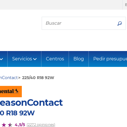
Busca tu neumático
Servicios
Centros
Blog
Pedir presupu
onContact
225/40 R18 92W
SeasonContact
40 R18 92W
4,5/5
(2272 opiniones)