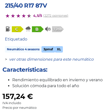
215/40 R17 87V
4,5/5
(2272 opiniones)
C
B
72db
Etiquetado
Neumático 4 seasons
3pmsf
XL
>
ver otras dimensiones para este neumático
Características:
Rendimiento equilibrado en invierno y verano
Solución cómoda para todo el año
157,24
€
IVA incluido
Precio por neumático