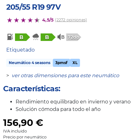
205/55 R19 97V
4,5/5
(2272 opiniones)
B
B
72db
Etiquetado
Neumático 4 seasons
3pmsf
XL
>
ver otras dimensiones para este neumático
Características:
Rendimiento equilibrado en invierno y verano
Solución cómoda para todo el año
156,90
€
IVA incluido
Precio por neumático