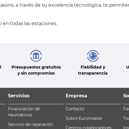
asons, a través de su excelencia tecnológica, te permit
 en todas las estaciones.
l
Presupuestos gratuitos
Fiabilidad y
U
y sin compromiso
transparencia
Servicios
Empresa
So
Financiación de
Contacto
Fa
neumáticos
Sobre Euromaster
Tw
Servicio de reparación
Centros colaboradores
In