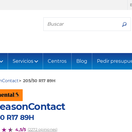
Busca tu neumático
Servicios
Centros
Blog
Pedir presupu
onContact
205/50 R17 89H
SeasonContact
50 R17 89H
4,5/5
(2272 opiniones)