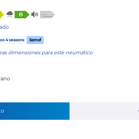
B
72db
tado
co 4 seasons
3pmsf
tras dimensiones para este neumático
rano
to