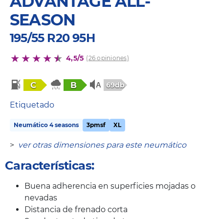
ADVANTAGE ALL-
SEASON
195/55 R20 95H
4,5/5
(26 opiniones)
C
B
69db
Etiquetado
Neumático 4 seasons
3pmsf
XL
>
ver otras dimensiones para este neumático
Características:
Buena adherencia en superficies mojadas o
nevadas
Distancia de frenado corta