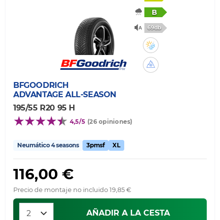
B
69db
BFGOODRICH
ADVANTAGE ALL-SEASON
195/55 R20 95 H
4,5/5
(26 opiniones)
Neumático 4 seasons
3pmsf
XL
116,00 €
Precio de montaje no incluido 19,85 €
AÑADIR A LA CESTA