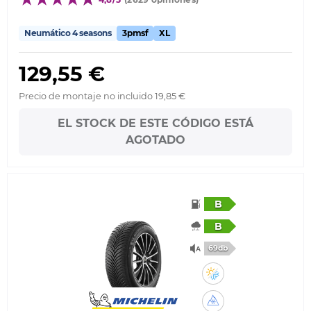
Neumático 4 seasons
3pmsf
XL
129,55 €
Precio de montaje no incluido 19,85 €
EL STOCK DE ESTE CÓDIGO ESTÁ
AGOTADO
B
B
69db