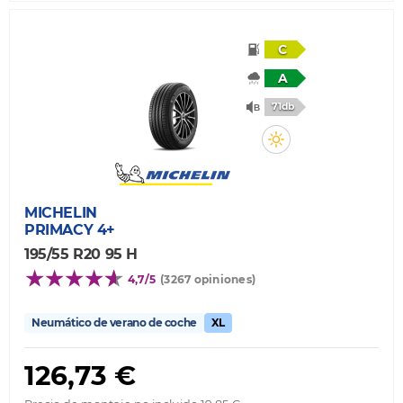
C
A
71db
MICHELIN
PRIMACY 4+
195/55 R20 95 H
4,7/5
(3267 opiniones)
Neumático de verano de coche
XL
126,73 €