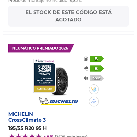
Precio de montaje no incluido 19,85 €
EL STOCK DE ESTE CÓDIGO ESTÁ
AGOTADO
NEUMÁTICO PREMIADO 2026
B
B
72db
MICHELIN
CrossClimate 3
195/55 R20 95 H
4,8/5
(2629 opiniones)