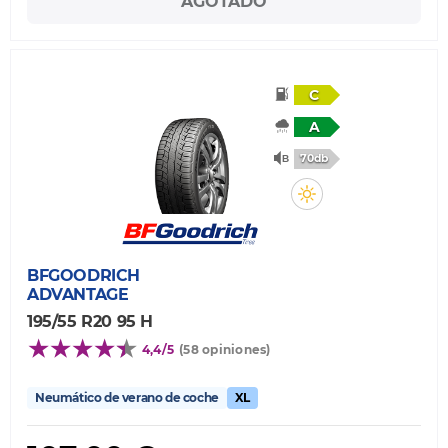
AGOTADO
C
A
70db
BFGOODRICH
ADVANTAGE
195/55 R20 95 H
4,4/5
(58 opiniones)
Neumático de verano de coche
XL