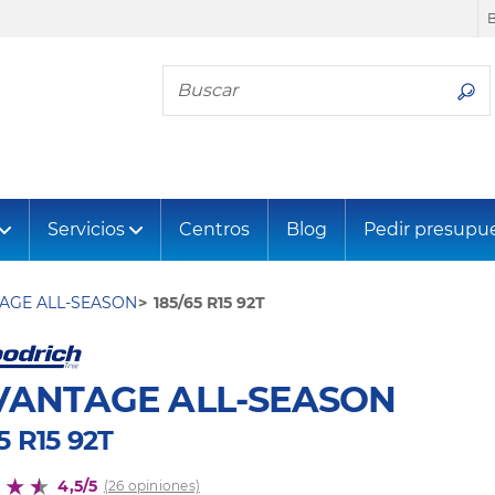
Busca tu neumático
Servicios
Centros
Blog
Pedir presupu
AGE ALL-SEASON
185/65 R15 92T
VANTAGE ALL-SEASON
5 R15 92T
4,5/5
(26 opiniones)