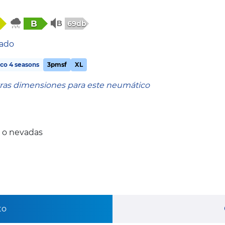
B
69db
tado
co 4 seasons
3pmsf
XL
tras dimensiones para este neumático
 o nevadas
to