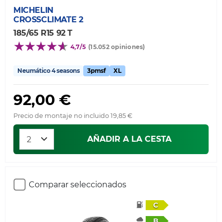
MICHELIN
CROSSCLIMATE 2
185/65 R15 92 T
4,7/5
(15.052 opiniones)
Neumático 4 seasons
3pmsf
XL
92,00 €
Precio de montaje no incluido 19,85 €
AÑADIR A LA CESTA
Comparar seleccionados
C
B