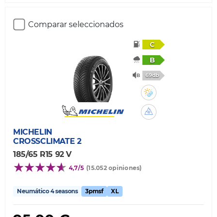
Comparar seleccionados
C
B
69db
MICHELIN
CROSSCLIMATE 2
185/65 R15 92 V
4,7/5
(15.052 opiniones)
Neumático 4 seasons
3pmsf
XL