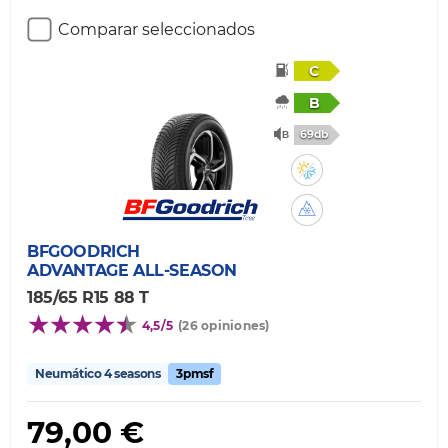
Comparar seleccionados
C
B
69db
BFGOODRICH
ADVANTAGE ALL-SEASON
185/65 R15 88 T
4,5/5
(26 opiniones)
Neumático 4 seasons
3pmsf
79,00 €