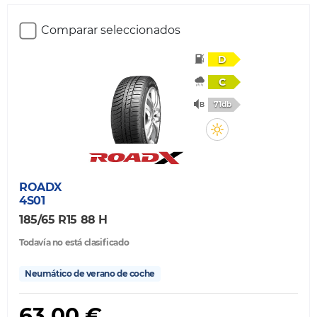
Comparar seleccionados
D
C
71db
ROADX
4S01
185/65 R15 88 H
Todavía no está clasificado
Neumático de verano de coche
63,00 €