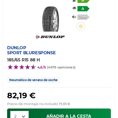
B
A
70db
DUNLOP
SPORT BLURESPONSE
185/65 R15 88 H
4,6/5
(4975 opiniones)
Neumático de verano de coche
82,19 €
Precio de montaje no incluido 19,85 €
AÑADIR A LA CESTA