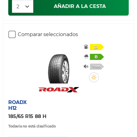
AÑADIR A LA CESTA
Comparar seleccionados
D
B
70db
ROADX
H12
185/65 R15 88 H
Todavía no está clasificado