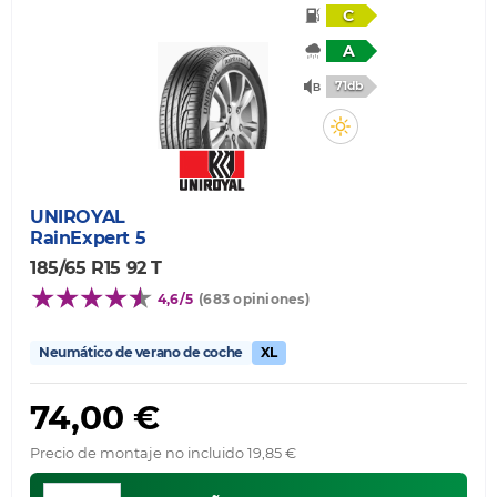
C
A
71db
UNIROYAL
RainExpert 5
185/65 R15 92 T
4,6/5
(683 opiniones)
Neumático de verano de coche
XL
74,00 €
Precio de montaje no incluido 19,85 €