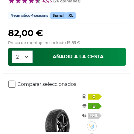
4,5/5
(26 opiniones)
Neumático 4 seasons
3pmsf
XL
82,00 €
Precio de montaje no incluido 19,85 €
AÑADIR A LA CESTA
Comparar seleccionados
C
B
69db