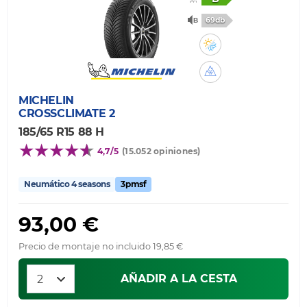
69db
MICHELIN
CROSSCLIMATE 2
185/65 R15 88 H
4,7/5
(15.052 opiniones)
Neumático 4 seasons
3pmsf
93,00 €
Precio de montaje no incluido 19,85 €
AÑADIR A LA CESTA