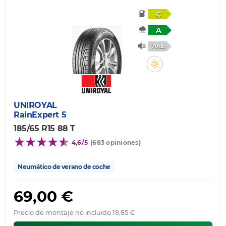
C
A
70db
UNIROYAL
RainExpert 5
185/65 R15 88 T
4,6/5
(683 opiniones)
Neumático de verano de coche
69,00 €
Precio de montaje no incluido 19,85 €