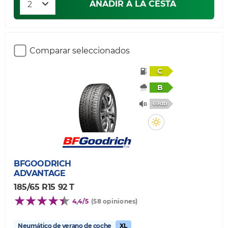
AÑADIR A LA CESTA
Comparar seleccionados
C
B
69db
BFGOODRICH
ADVANTAGE
185/65 R15 92 T
4,4/5
(58 opiniones)
Neumático de verano de coche
XL