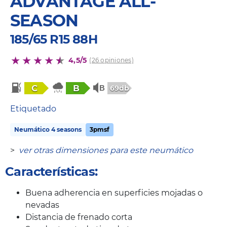
ADVANTAGE ALL-
SEASON
185/65 R15 88H
4,5/5
(26 opiniones)
C
B
69db
Etiquetado
Neumático 4 seasons
3pmsf
>
ver otras dimensiones para este neumático
Características:
Buena adherencia en superficies mojadas o
nevadas
Distancia de frenado corta