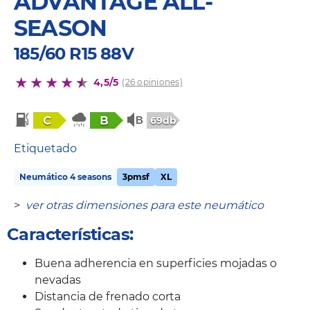
ADVANTAGE ALL-
SEASON
185/60 R15 88V
4,5/5
(26 opiniones)
C
B
69db
Etiquetado
Neumático 4 seasons
3pmsf
XL
>
ver otras dimensiones para este neumático
Características:
Buena adherencia en superficies mojadas o
nevadas
Distancia de frenado corta