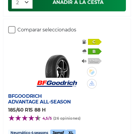
AÑADIR A LA CESTA
Comparar seleccionados
C
B
69db
BFGOODRICH
ADVANTAGE ALL-SEASON
185/60 R15 88 H
4,5/5
(26 opiniones)
Neumático 4 seasons
3pmsf
XL