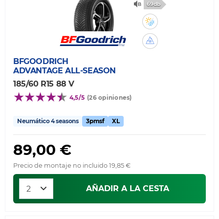
69db
BFGOODRICH
ADVANTAGE ALL-SEASON
185/60 R15 88 V
4,5/5
(26 opiniones)
Neumático 4 seasons
3pmsf
XL
89,00 €
Precio de montaje no incluido 19,85 €
AÑADIR A LA CESTA