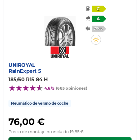
C
A
70db
UNIROYAL
RainExpert 5
185/60 R15 84 H
4,6/5
(683 opiniones)
Neumático de verano de coche
76,00 €
Precio de montaje no incluido 19,85 €