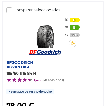
Comparar seleccionados
D
B
69db
BFGOODRICH
ADVANTAGE
185/60 R15 84 H
4,4/5
(58 opiniones)
Neumático de verano de coche
78,00 €