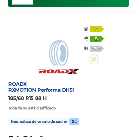
C
B
70db
ROADX
RXMOTION Performa DH51
185/60 R15 88 H
Todavía no está clasificado
Neumático de verano de coche
XL