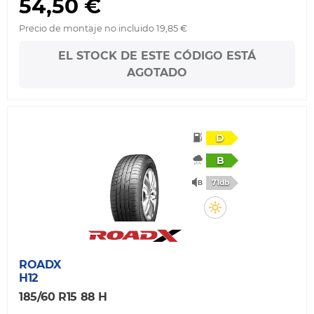
54,50 €
Precio de montaje no incluido 19,85 €
EL STOCK DE ESTE CÓDIGO ESTÁ
AGOTADO
D
B
71db
ROADX
H12
185/60 R15 88 H