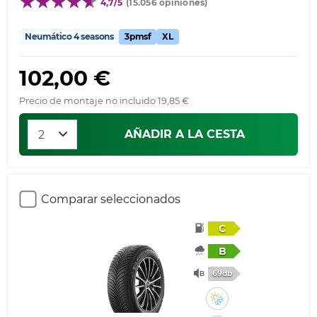
4,7/5
(15.056 opiniones)
Neumático 4 seasons
3pmsf
XL
102,00 €
Precio de montaje no incluido 19,85 €
AÑADIR A LA CESTA
Comparar seleccionados
C
B
69db