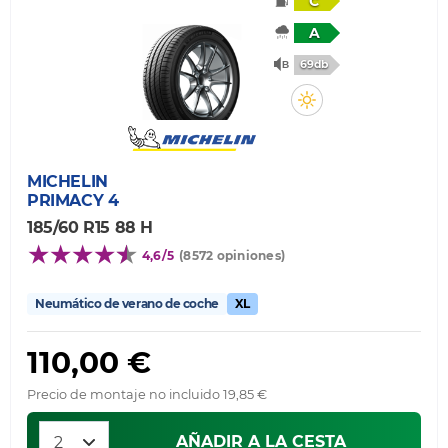
C
A
69db
MICHELIN
PRIMACY 4
185/60 R15 88 H
4,6/5
(8572 opiniones)
Neumático de verano de coche
XL
110,00 €
Precio de montaje no incluido 19,85 €
AÑADIR A LA CESTA