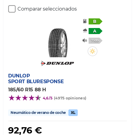
Comparar seleccionados
B
A
71db
DUNLOP
SPORT BLURESPONSE
185/60 R15 88 H
4,6/5
(4975 opiniones)
Neumático de verano de coche
XL
92,76 €