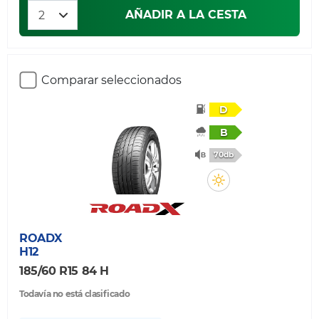
AÑADIR A LA CESTA
Comparar seleccionados
D
B
70db
ROADX
H12
185/60 R15 84 H
Todavía no está clasificado