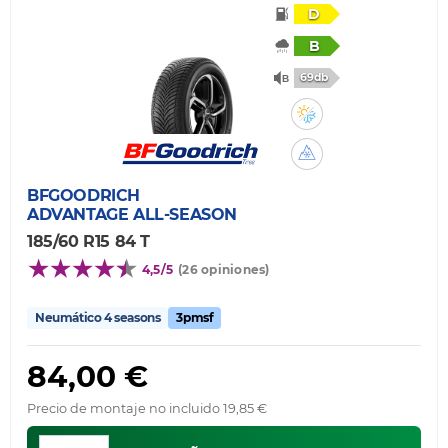
D
B
69db
BFGOODRICH
ADVANTAGE ALL-SEASON
185/60 R15 84 T
4,5/5
(26 opiniones)
Neumático 4 seasons
3pmsf
84,00 €
Precio de montaje no incluido 19,85 €