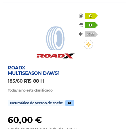
C
B
70db
ROADX
MULTISEASON DAW51
185/60 R15 88 H
Todavía no está clasificado
Neumático de verano de coche
XL
60,00 €