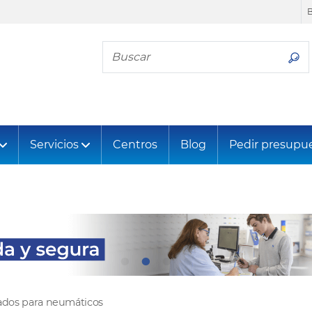
Busca tu neumático
Servicios
Centros
Blog
Pedir presupu
tados para neumáticos