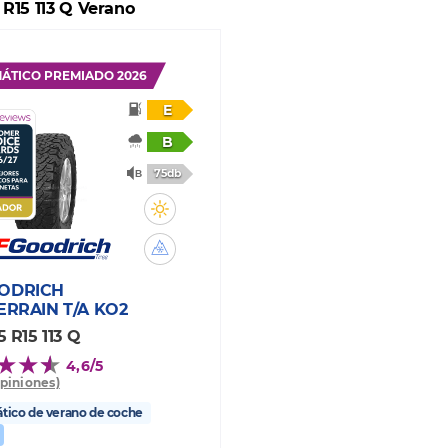
 R15 113 Q Verano
ÁTICO PREMIADO 2026
E
B
75db
ODRICH
ERRAIN T/A KO2
5 R15 113 Q
4,6/5
opiniones)
ico de verano de coche