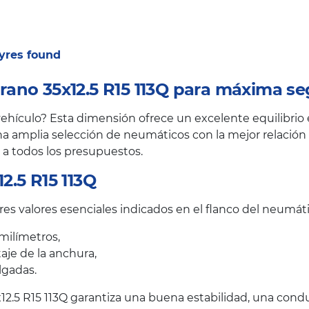
 tyres found
ano 35x12.5 R15 113Q para máxima se
ehículo? Esta dimensión ofrece un excelente equilibrio e
a amplia selección de neumáticos con la mejor relación c
 a todos los presupuestos.
2.5 R15 113Q
res valores esenciales indicados en el flanco del neumáti
milímetros,
taje de la anchura,
lgadas.
2.5 R15 113Q garantiza una buena estabilidad, una condu