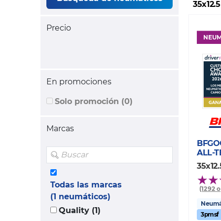
35x12.5
Precio
NEUM
En promociones
Solo promoción (0)
Marcas
BFGO
ALL-T
35x12.
Todas las marcas
(1292 
(1 neumáticos)
Neumát
Quality (1)
3pmsf