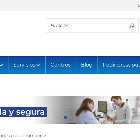
Busca tu neumático
Servicios
Centros
Blog
Pedir presupu
tados para neumáticos