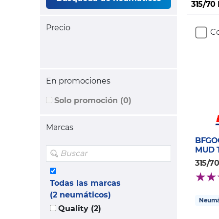
315/70 
Precio
Co
En promociones
Solo promoción (0)
Marcas
BFGO
MUD 
315/70
Todas las marcas
(2 neumáticos)
Neumát
Quality (2)