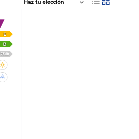
E
B
75db