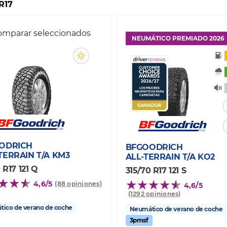
R17
mparar seleccionados
NEUMÁTICO PREMIADO 2026
ODRICH
BFGOODRICH
TERRAIN T/A KM3
ALL-TERRAIN T/A KO2
 R17 121 Q
315/70 R17 121 S
4,6/5
(88 opiniones)
4,6/5
(1292 opiniones)
ico de verano de coche
Neumático de verano de coche
3pmsf