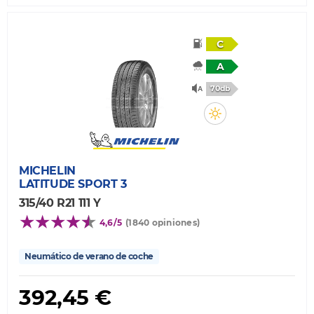
C
A
70db
MICHELIN
LATITUDE SPORT 3
315/40 R21 111 Y
4,6/5
(1840 opiniones)
Neumático de verano de coche
392,45 €