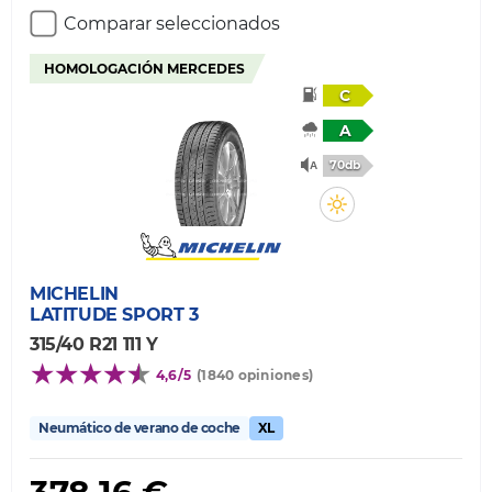
Comparar seleccionados
HOMOLOGACIÓN MERCEDES
C
A
70db
MICHELIN
LATITUDE SPORT 3
315/40 R21 111 Y
4,6/5
(1840 opiniones)
Neumático de verano de coche
XL
378,16 €