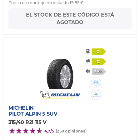
Precio de montaje no incluido 19,85 €
EL STOCK DE ESTE CÓDIGO ESTÁ
AGOTADO
C
C
73db
MICHELIN
PILOT ALPIN 5 SUV
315/40 R21 115 V
4,7/5
(250 opiniones)