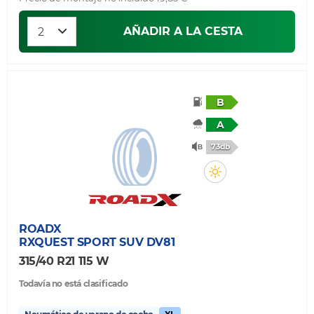
AÑADIR A LA CESTA
B
A
73db
ROADX
RXQUEST SPORT SUV DV81
315/40 R21 115 W
Todavía no está clasificado