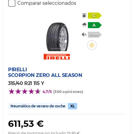
Comparar seleccionados
C
A
69db
PIRELLI
SCORPION ZERO ALL SEASON
315/40 R21 115 Y
4,7/5
(300 opiniones)
Neumático de verano de coche
XL
611,53 €
Precio de montaje no incluido 19,85 €