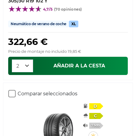
305/30 R19 102 Y
4,7/5
(70 opiniones)
Neumático de verano de coche
XL
322,66 €
Precio de montaje no incluido 19,85 €
AÑADIR A LA CESTA
Comparar seleccionados
D
C
73db