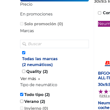
30x9.5 
Precio
Com
En promociones
Neumá
Solo promoción (0)
Marcas
Todas las marcas
(2 neumáticos)
Quality (2)
BFGO
ALL-T
Ver más
30x9.5
Tipo de neumático
Todo tipo (2)
(1292 
Verano (2)
Neumá
coche
Invierno (0)