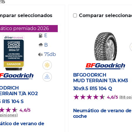
R15
parar seleccionados
Comparar selecciona
tico premiado 2026
E
B
75db
BFGOODRICH
MUD TERRAIN T/A KM3
ODRICH
30x9.5 R15 104 Q
ERRAIN T/A KO2
4,6/5
(88 op
 R15 104 S
4,6/5
Neumático de verano de
opiniones)
coche
tico de verano de