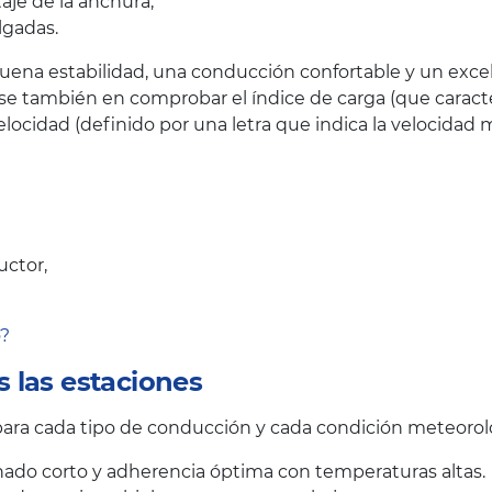
taje de la anchura,
lgadas.
uena estabilidad, una conducción confortable y un excele
se también en comprobar el índice de carga (que caract
elocidad (definido por una letra que indica la velocid
uctor,
o?
 las estaciones
ra cada tipo de conducción y cada condición meteorol
ado corto y adherencia óptima con temperaturas altas.