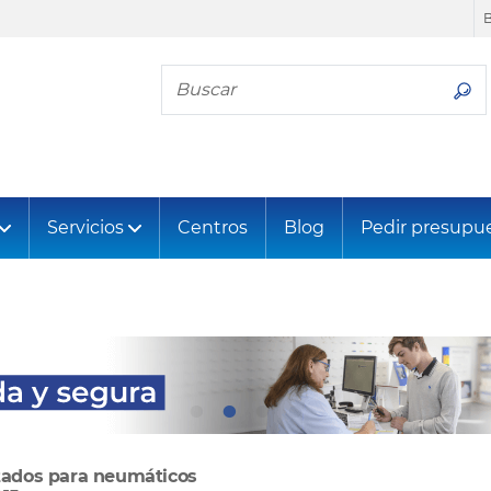
Busca tu neumático
Servicios
Centros
Blog
Pedir presupu
tados para neumáticos