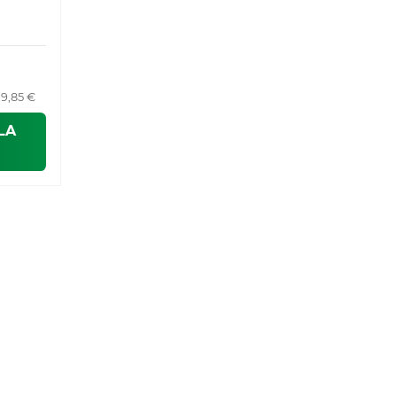
19,85 €
LA