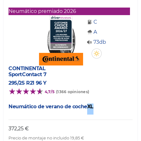
Neumático premiado 2026
C
A
73db
CONTINENTAL
SportContact 7
295/25 R21 96 Y
4,7/5
(1366 opiniones)
Neumático de verano de coche
XL
372,25 €
Precio de montaje no incluido 19,85 €