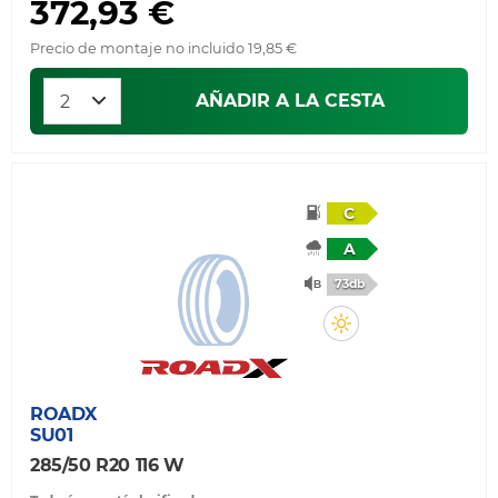
372,93 €
Precio de montaje no incluido 19,85 €
AÑADIR A LA CESTA
C
A
73db
ROADX
SU01
285/50 R20 116 W