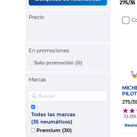
275/35
Precio
Co
En promociones
Solo promoción (0)
Marcas
MICH
PILOT
275/3
Todas las marcas
(12.19
(35 neumáticos)
Neumát
Premium (30)