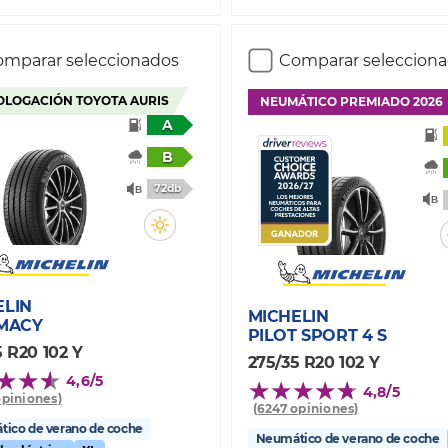
mparar seleccionados
Comparar seleccion
LOGACIÓN TOYOTA AURIS
NEUMÁTICO PREMIADO 2026
A
B
72db
ELIN
MICHELIN
IMACY
PILOT SPORT 4 S
5 R20 102 Y
275/35 R20 102 Y
4,6/5
4,8/5
opiniones)
(6247 opiniones)
ico de verano de coche
Neumático de verano de coche