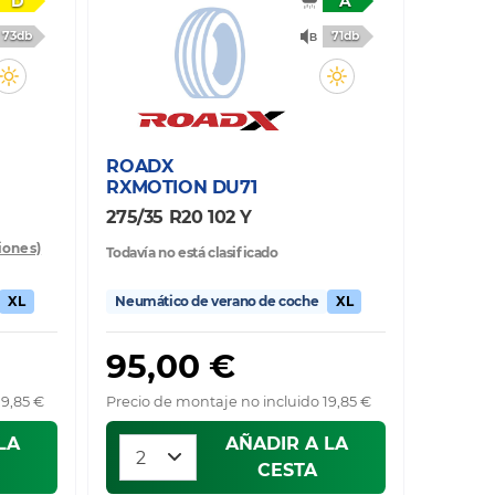
D
A
73db
71db
ROADX
RXMOTION DU71
275/35 R20 102 Y
iones)
Todavía no está clasificado
XL
Neumático de verano de coche
XL
95,00 €
19,85 €
Precio de montaje no incluido 19,85 €
LA
AÑADIR A LA
CESTA