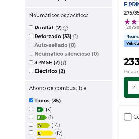
E PR
275/3
Neumáticos específicos
Runflat (2)
(2075 
Reforzado (33)
Neumát
Vehícu
Auto-sellado (0)
Neumático silencioso (0)
233
3PMSF (2)
Eléctrico (2)
Precio 
Ahorro de combustible
Todos (35)
(3)
Co
(1)
(14)
(17)