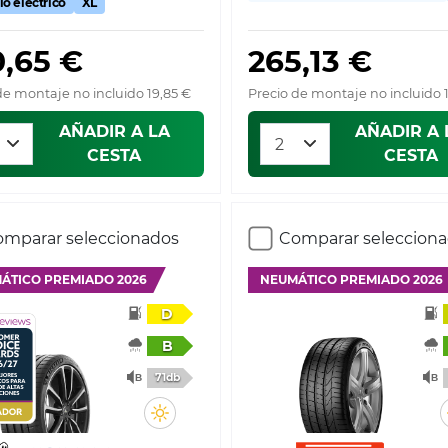
lo eléctrico
XL
0,65 €
265,13 €
de montaje no incluido 19,85 €
Precio de montaje no incluido 
AÑADIR A LA
AÑADIR A 
CESTA
CESTA
mparar seleccionados
Comparar seleccion
ÁTICO PREMIADO 2026
NEUMÁTICO PREMIADO 2026
D
B
71db