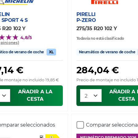
ELIN
PIRELLI
 SPORT 4 S
P-ZERO
5 R20 102 Y
275/35 R20 102 Y
4,8/5
Todavía no está clasificado
opiniones)
ico de verano de coche
XL
Neumático de verano de coche
,14 €
284,04 €
de montaje no incluido 19,85 €
Precio de montaje no incluido 
AÑADIR A LA
AÑADIR A 
CESTA
CESTA
mparar seleccionados
Comparar seleccion
D
NEUMÁTICO PREMIADO 2026