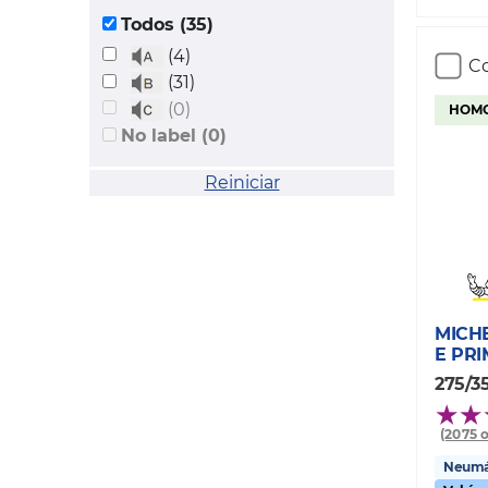
Todos (35)
(4)
Co
(31)
(0)
HOMO
No label (0)
Reiniciar
MICH
E PR
275/3
(2075 
Neumát