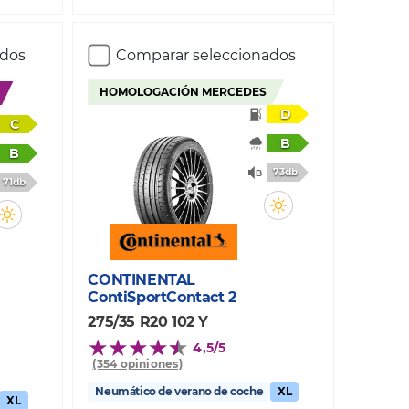
ados
Comparar seleccionados
HOMOLOGACIÓN MERCEDES
D
C
B
B
73db
71db
CONTINENTAL
ContiSportContact 2
275/35 R20 102 Y
4,5/5
(354 opiniones)
Neumático de verano de coche
XL
XL