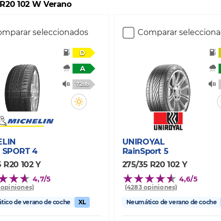
 R20 102 W Verano
mparar seleccionados
Comparar seleccion
D
A
72db
ELIN
UNIROYAL
 SPORT 4
RainSport 5
5 R20 102 Y
275/35 R20 102 Y
4,7/5
4,6/5
0 opiniones)
(4283 opiniones)
ico de verano de coche
XL
Neumático de verano de coche