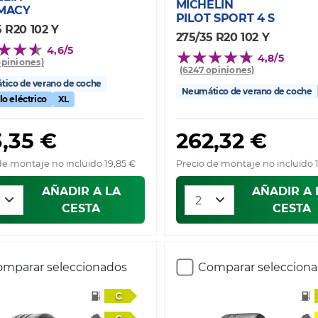
MICHELIN
IMACY
PILOT SPORT 4 S
5 R20 102 Y
275/35 R20 102 Y
4,6/5
4,8/5
opiniones)
(6247 opiniones)
ico de verano de coche
Neumático de verano de coche
lo eléctrico
XL
,35 €
262,32 €
de montaje no incluido 19,85 €
Precio de montaje no incluido 
AÑADIR A LA
AÑADIR A 
CESTA
CESTA
mparar seleccionados
Comparar seleccion
C