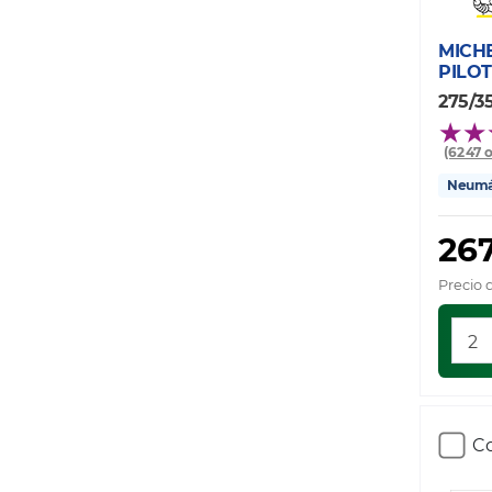
MICH
PILOT
275/3
(6247 
Neumát
267
Precio 
Co