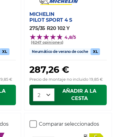
MICHELIN
PILOT SPORT 4 S
275/35 R20 102 Y
4,8/5
(6247 opiniones)
XL
Neumático de verano de coche
XL
287,26 €
19,85 €
Precio de montaje no incluido 19,85 €
LA
AÑADIR A LA
CESTA
ados
Comparar seleccionados
C