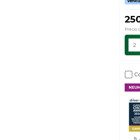
Vehícu
25
Precio 
Co
NEUM