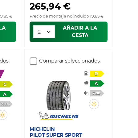
265,94 €
19,85 €
Precio de montaje no incluido 19,85 €
LA
AÑADIR A LA
CESTA
ados
Comparar seleccionados
D
A
C
71db
A
71db
MICHELIN
PILOT SUPER SPORT