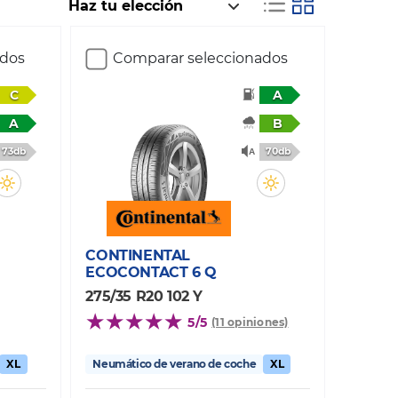
ados
Comparar seleccionados
C
A
A
B
73db
70db
CONTINENTAL
ECOCONTACT 6 Q
275/35 R20 102 Y
5/5
(11 opiniones)
XL
Neumático de verano de coche
XL