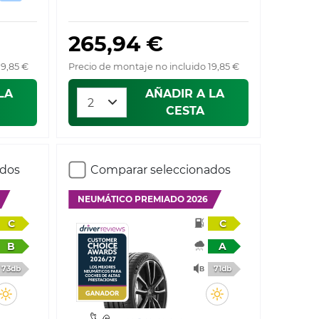
265,94 €
19,85 €
Precio de montaje no incluido 19,85 €
LA
AÑADIR A LA
CESTA
ados
Comparar seleccionados
NEUMÁTICO PREMIADO 2026
C
C
B
A
73db
71db