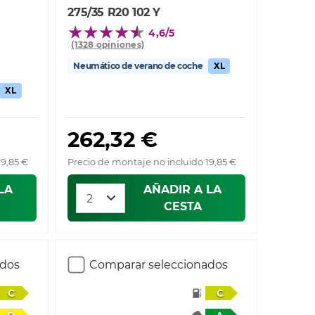
275/35 R20 102 Y
4,6/5
(1328 opiniones)
Neumático de verano de coche
XL
XL
262,32 €
19,85 €
Precio de montaje no incluido 19,85 €
LA
AÑADIR A LA
CESTA
ados
Comparar seleccionados
C
C