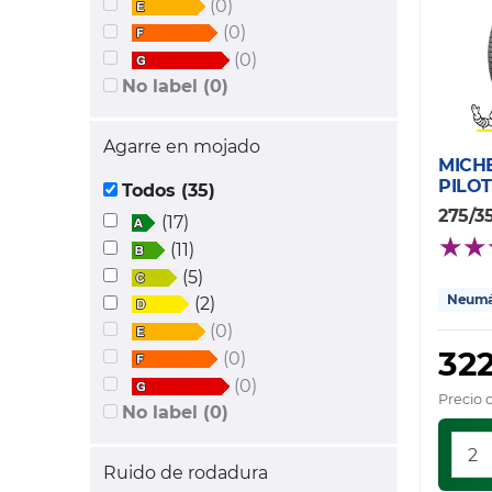
(0)
(0)
(0)
No label (0)
Agarre en mojado
MICH
PILOT
Todos (35)
275/3
(17)
(11)
(5)
Neumát
(2)
(0)
322
(0)
(0)
Precio 
No label (0)
Ruido de rodadura