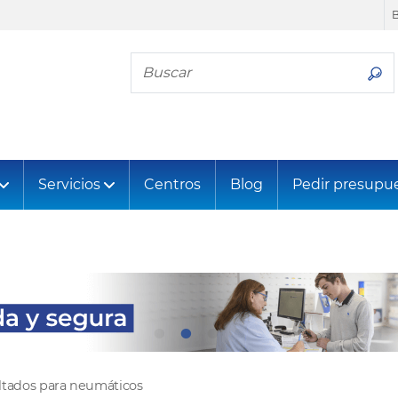
Busca tu neumático
Servicios
Centros
Blog
Pedir presupu
ltados para neumáticos