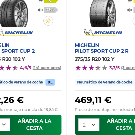
C
73db
ELIN
MICHELIN
 SPORT CUP 2
PILOT SPORT CUP 2 R
5 R20 102 Y
275/35 R20 102 Y
4,6/5
3,3/5
(141 opiniones)
(3 opin
ico de verano de coche
XL
Neumático de verano de coche
,26 €
469,11 €
de montaje no incluido 19,85 €
Precio de montaje no incluido 
AÑADIR A LA
AÑADIR A 
CESTA
CESTA