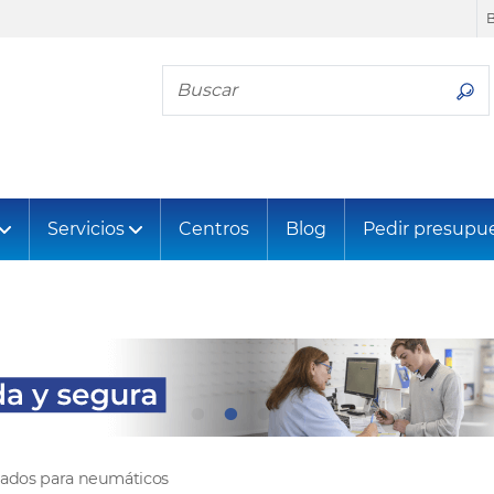
Busca tu neumático
Servicios
Centros
Blog
Pedir presupu
tados para neumáticos