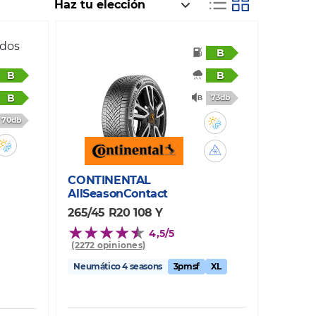
ados
B
B
B
B
73db
70db
CONTINENTAL
AllSeasonContact
265/45 R20 108 Y
4,5/5
(2272 opiniones)
Neumático 4 seasons
3pmsf
XL