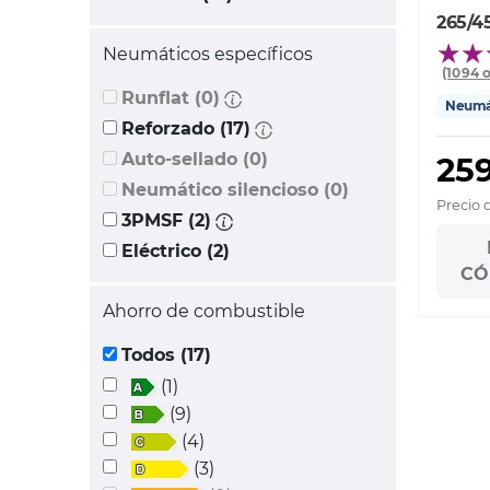
265/4
Neumáticos específicos
(1094 
Runflat (0)
Neumát
Reforzado (17)
Auto-sellado (0)
259
Neumático silencioso (0)
Precio 
3PMSF (2)
Eléctrico (2)
CÓ
Ahorro de combustible
Todos (17)
(1)
(9)
(4)
(3)