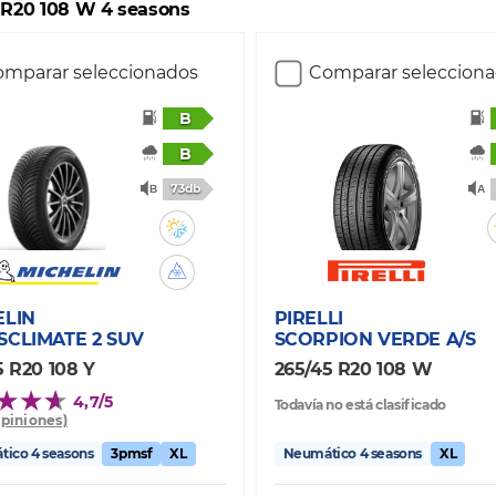
 R20 108 W 4 seasons
mparar seleccionados
Comparar seleccion
B
B
73db
ELIN
PIRELLI
SCLIMATE 2 SUV
SCORPION VERDE A/S
5 R20 108 Y
265/45 R20 108 W
4,7/5
Todavía no está clasificado
opiniones)
ico 4 seasons
3pmsf
XL
Neumático 4 seasons
XL