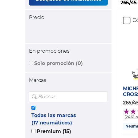
265/45
Precio
Co
En promociones
Solo promoción (0)
Marcas
MICH
CROS
265/4
Todas las marcas
(2461 
(17 neumáticos)
Neumát
Premium (15)