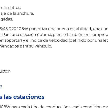
milímetros,
taje de la anchura,
lgadas.
5/45 R20 108W garantiza una buena estabilidad, una con
. Para una elección óptima, piense también en comprobar
oportar) y el índice de velocidad (definido por una let
endados para su vehículo.
uctor,
o?
 las estaciones
08W para cada tipo de conducción y cada condición me