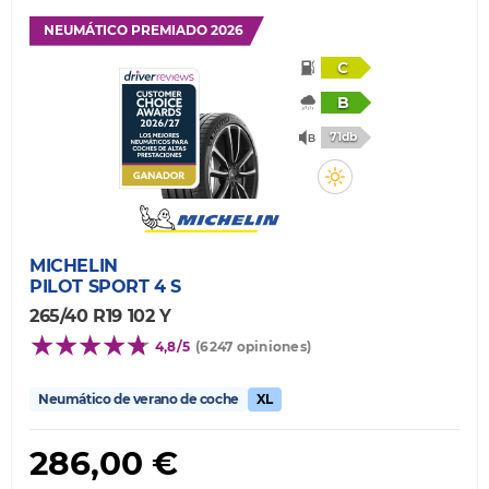
NEUMÁTICO PREMIADO 2026
C
B
71db
MICHELIN
PILOT SPORT 4 S
265/40 R19 102 Y
4,8/5
(6247 opiniones)
Neumático de verano de coche
XL
286,00 €