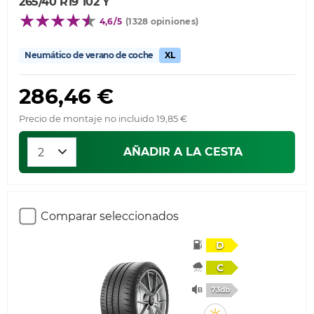
265/40 R19 102 Y
4,6/5
(1328 opiniones)
Neumático de verano de coche
XL
286,46 €
Precio de montaje no incluido 19,85 €
AÑADIR A LA CESTA
Comparar seleccionados
D
C
73db