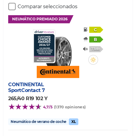
Comparar seleccionados
NEUMÁTICO PREMIADO 2026
C
B
73db
CONTINENTAL
SportContact 7
265/40 R19 102 Y
4,7/5
(1370 opiniones)
Neumático de verano de coche
XL