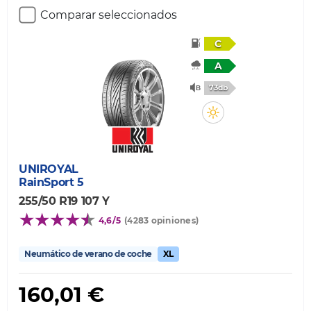
Comparar seleccionados
C
A
73db
UNIROYAL
RainSport 5
255/50 R19 107 Y
4,6/5
(4283 opiniones)
Neumático de verano de coche
XL
160,01 €