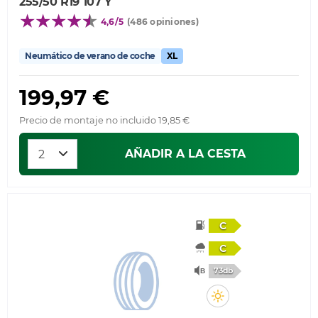
255/50 R19 107 Y
4,6/5
(486 opiniones)
Neumático de verano de coche
XL
199,97 €
Precio de montaje no incluido 19,85 €
AÑADIR A LA CESTA
C
C
73db