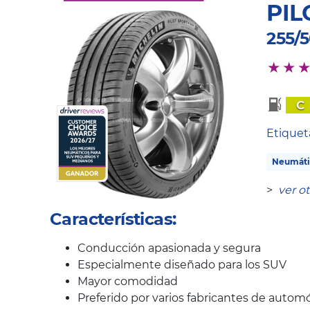
PIL
255/5
C
Etique
Neumáti
>
ver o
Características:
Conducción apasionada y segura
Especialmente diseñado para los SUV
Mayor comodidad
Preferido por varios fabricantes de automó