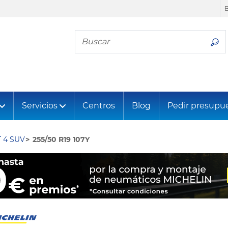
Busca tu neumático
Servicios
Centros
Blog
Pedir presupu
 4 SUV
255/50 R19 107Y