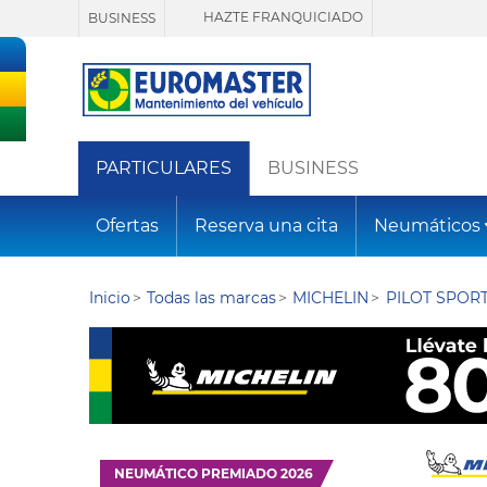
HAZTE FRANQUICIADO
BUSINESS
PARTICULARES
BUSINESS
Ofertas
Reserva una cita
Neumáticos
Inicio
Todas las marcas
MICHELIN
PILOT SPORT
NEUMÁTICO PREMIADO 2026