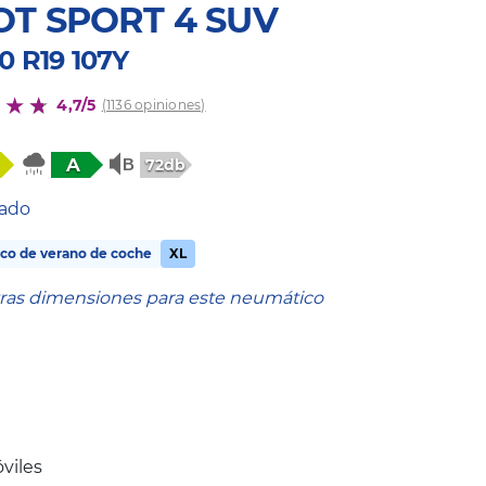
OT SPORT 4 SUV
0 R19 107Y
4,7/5
(1136 opiniones)
A
72db
tado
co de verano de coche
XL
tras dimensiones para este neumático
viles