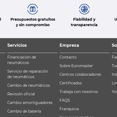
l
Presupuestos gratuitos
Fiabilidad y
U
y sin compromiso
transparencia
Servicios
Empresa
So
Financiación de
Contacto
Fa
neumáticos
Sobre Euromaster
Tw
Servicio de reparación
Centros colaboradores
In
de neumáticos
Certificados
Li
Cambio de neumáticos
Trabaja con nosotros
Yo
Revisión oficial
FAQS
Cambio amortiguadores
Franquicia
Cambio de batería