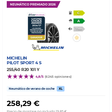
NEUMÁTICO PREMIADO 2026
C
A
71db
MICHELIN
PILOT SPORT 4 S
255/40 R20 101 Y
4,8/5
(6245 opiniones)
Neumático de verano de coche
XL
258,29 €
Precio de montaje no incluido 19,85 €