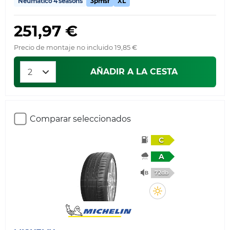
Neumático 4 seasons
3pmsf
XL
251,97 €
Precio de montaje no incluido 19,85 €
AÑADIR A LA CESTA
Comparar seleccionados
C
A
72db