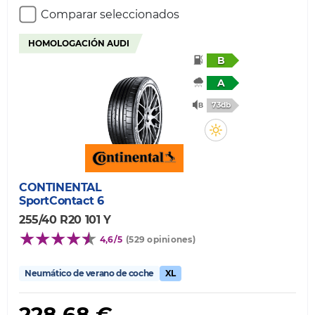
Comparar seleccionados
HOMOLOGACIÓN AUDI
B
A
73db
CONTINENTAL
SportContact 6
255/40 R20 101 Y
4,6/5
(529 opiniones)
Neumático de verano de coche
XL
228,68 €