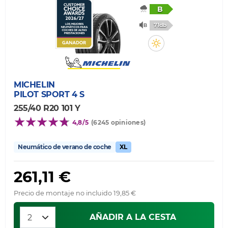
B
71db
MICHELIN
PILOT SPORT 4 S
255/40 R20 101 Y
4,8/5
(6245 opiniones)
Neumático de verano de coche
XL
261,11 €
Precio de montaje no incluido 19,85 €
AÑADIR A LA CESTA