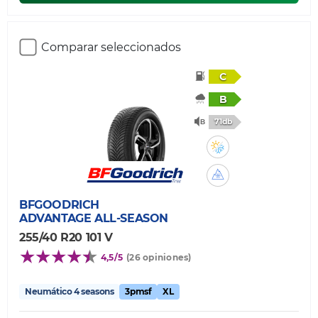
Comparar seleccionados
C
B
71db
BFGOODRICH
ADVANTAGE ALL-SEASON
255/40 R20 101 V
4,5/5
(26 opiniones)
Neumático 4 seasons
3pmsf
XL