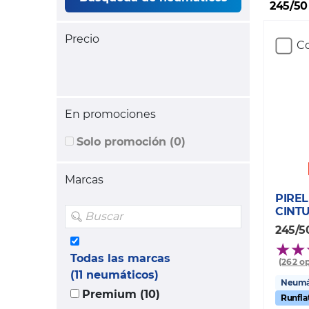
245/50
Precio
Co
En promociones
Solo promoción (0)
Marcas
PIREL
CINTU
245/5
Todas las marcas
(262 o
(11 neumáticos)
Neumát
Premium (10)
Runfla