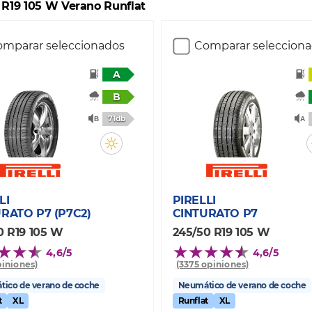
 R19 105 W Verano Runflat
mparar seleccionados
Comparar seleccion
A
B
71db
LI
PIRELLI
RATO P7 (P7C2)
CINTURATO P7
0 R19 105 W
245/50 R19 105 W
4,6/5
4,6/5
piniones)
(3375 opiniones)
ico de verano de coche
Neumático de verano de coche
t
XL
Runflat
XL