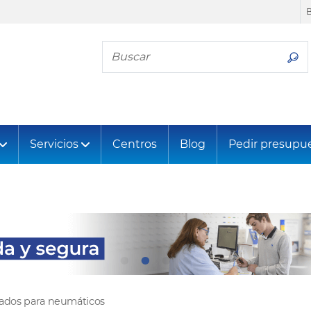
Busca tu neumático
Servicios
Centros
Blog
Pedir presupu
tados para neumáticos