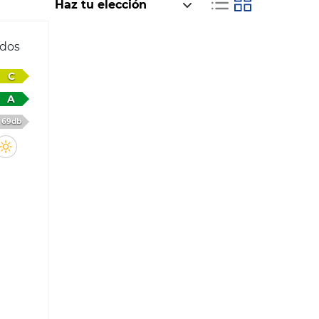
ados
C
A
69db