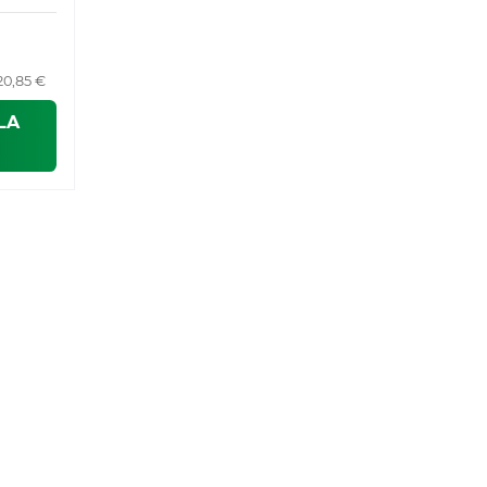
20,85 €
LA