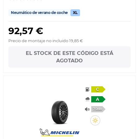
Neumático de verano de coche
XL
92,57 €
Precio de montaje no incluido 19,85 €
EL STOCK DE ESTE CÓDIGO ESTÁ
AGOTADO
C
A
70db