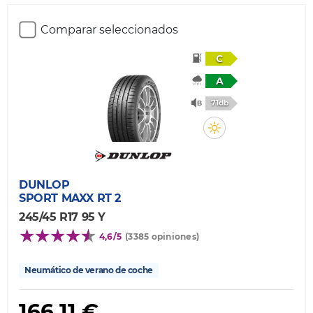
Comparar seleccionados
C
A
71db
DUNLOP
SPORT MAXX RT 2
245/45 R17 95 Y
4,6/5
(3385 opiniones)
Neumático de verano de coche
166,11 €