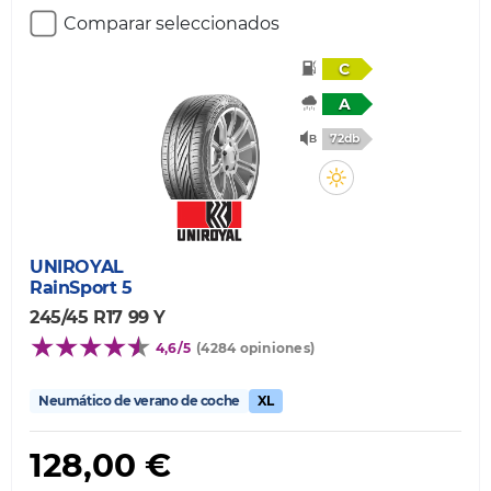
Comparar seleccionados
C
A
72db
UNIROYAL
RainSport 5
245/45 R17 99 Y
4,6/5
(4284 opiniones)
Neumático de verano de coche
XL
128,00 €