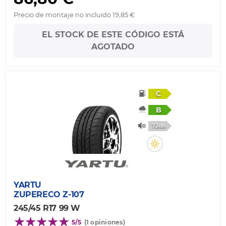
Precio de montaje no incluido 19,85 €
EL STOCK DE ESTE CÓDIGO ESTÁ
AGOTADO
C
B
72db
YARTU
ZUPERECO Z-107
245/45 R17 99 W
5/5
(1 opiniones)