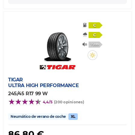
C
C
72db
TIGAR
ULTRA HIGH PERFORMANCE
245/45 R17 99 W
4,4/5
(200 opiniones)
Neumático de verano de coche
XL
86,80 €