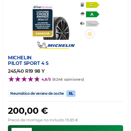
C
A
72db
MICHELIN
PILOT SPORT 4 S
245/40 R19 98 Y
4,8/5
(6246 opiniones)
Neumático de verano de coche
XL
200,00 €
Precio de montaje no incluido 19,85 €