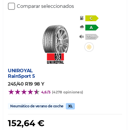
Comparar seleccionados
C
A
72db
UNIROYAL
RainSport 5
245/40 R19 98 Y
4,6/5
(4278 opiniones)
Neumático de verano de coche
XL
152,64 €