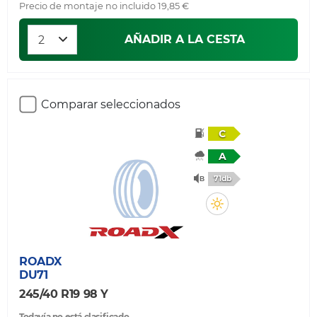
Precio de montaje no incluido 19,85 €
AÑADIR A LA CESTA
Comparar seleccionados
C
A
71db
ROADX
DU71
245/40 R19 98 Y
Todavía no está clasificado