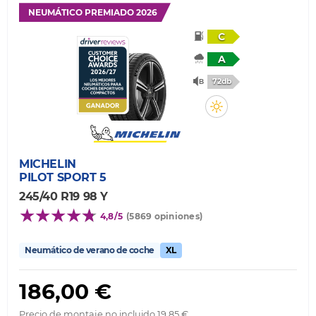
NEUMÁTICO PREMIADO 2026
C
A
72db
MICHELIN
PILOT SPORT 5
245/40 R19 98 Y
4,8/5
(5869 opiniones)
Neumático de verano de coche
XL
186,00 €
Precio de montaje no incluido 19,85 €