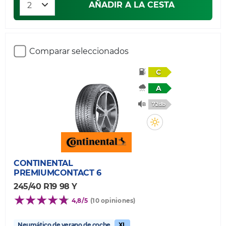
AÑADIR A LA CESTA
Comparar seleccionados
C
A
72db
CONTINENTAL
PREMIUMCONTACT 6
245/40 R19 98 Y
4,8/5
(10 opiniones)
Neumático de verano de coche
XL