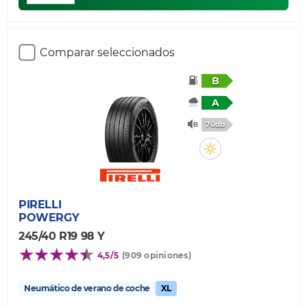
Comparar seleccionados
B
A
70db
PIRELLI
POWERGY
245/40 R19 98 Y
4,5/5
(909 opiniones)
Neumático de verano de coche
XL