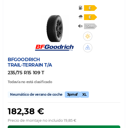
E
E
72db
BFGOODRICH
TRAIL-TERRAIN T/A
235/75 R15 109 T
Todavía no está clasificado
Neumático de verano de coche
3pmsf
XL
182,38 €
Precio de montaje no incluido 19,85 €