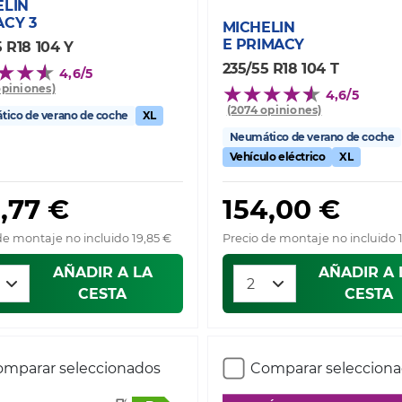
ELIN
ACY 3
MICHELIN
E PRIMACY
 R18 104 Y
235/55 R18 104 T
4,6/5
opiniones)
4,6/5
(2074 opiniones)
ico de verano de coche
XL
Neumático de verano de coche
Vehículo eléctrico
XL
,77 €
154,00 €
de montaje no incluido 19,85 €
Precio de montaje no incluido 
AÑADIR A LA
AÑADIR A 
CESTA
CESTA
mparar seleccionados
Comparar seleccion