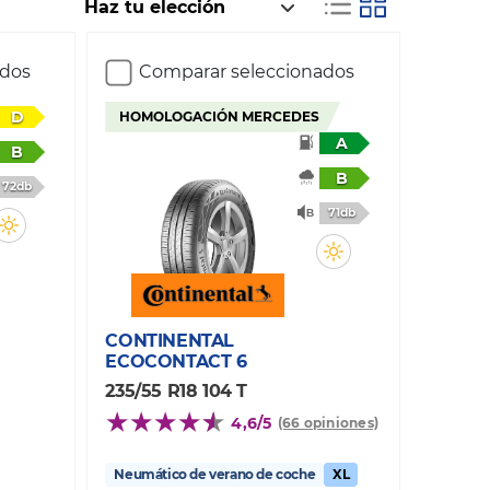
ados
Comparar seleccionados
D
HOMOLOGACIÓN MERCEDES
A
B
B
72db
71db
CONTINENTAL
ECOCONTACT 6
235/55 R18 104 T
4,6/5
(66 opiniones)
Neumático de verano de coche
XL