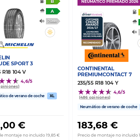
B
NEUMÁTICO PREMIADO 2026
A
70db
ELIN
UDE SPORT 3
CONTINENTAL
5 R18 104 V
PREMIUMCONTACT 7
4,6/5
235/55 R18 104 Y
opiniones)
4,6/5
ico de verano de coche
XL
(486 opiniones)
Neumático de verano de coche
,00 €
183,68 €
de montaje no incluido 19,85 €
Precio de montaje no incluido 