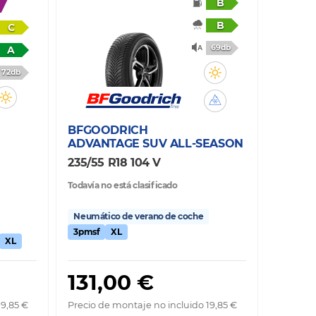
B
B
C
69db
A
72db
BFGOODRICH
ADVANTAGE SUV ALL-SEASON
235/55 R18 104 V
Todavía no está clasificado
Neumático de verano de coche
3pmsf
XL
XL
131,00 €
19,85 €
Precio de montaje no incluido 19,85 €