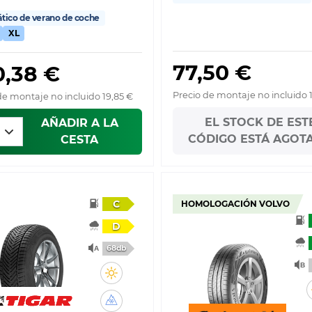
ico de verano de coche
XL
77,50 €
0,38 €
Precio de montaje no incluido 
de montaje no incluido 19,85 €
EL STOCK DE EST
AÑADIR A LA
CÓDIGO ESTÁ AGOT
CESTA
C
HOMOLOGACIÓN VOLVO
D
68db