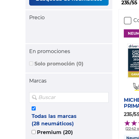
235/55
Precio
Co
NEUM
En promociones
Solo promoción (0)
Marcas
MICH
PRIM
235/5
Todas las marcas
(28 neumáticos)
(2242 
Premium (20)
Neumát