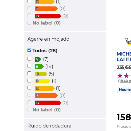
(1)
(0)
(0)
No label (0)
Agarre en mojado
Todos (28)
MICH
(7)
LATIT
(14)
235/5
(5)
(1)
(1840 
(1)
Neumát
(0)
(0)
No label (0)
158
Ruido de rodadura
Precio 