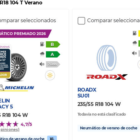
 R18 104 T Verano
mparar seleccionados
Comparar seleccion
ÁTICO PREMIADO 2026
B
A
70db
ROADX
SU01
ELIN
235/55 R18 104 W
ACY 5
Todavía no está clasificado
5 R18 104 W
4,7/5
Neumático de verano de coche
opiniones)
ico de verano de coche
XL