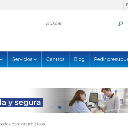
Busca tu neumático
Servicios
Centros
Blog
Pedir presupu
ltados para neumáticos