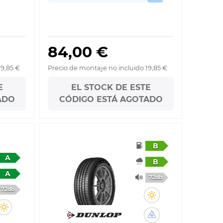
84,00 €
19,85 €
Precio de montaje no incluido 19,85 €
E
EL STOCK DE ESTE
ADO
CÓDIGO ESTÁ AGOTADO
B
A
B
A
72db
72db