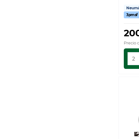
Neumát
3pmsf
20
Precio 