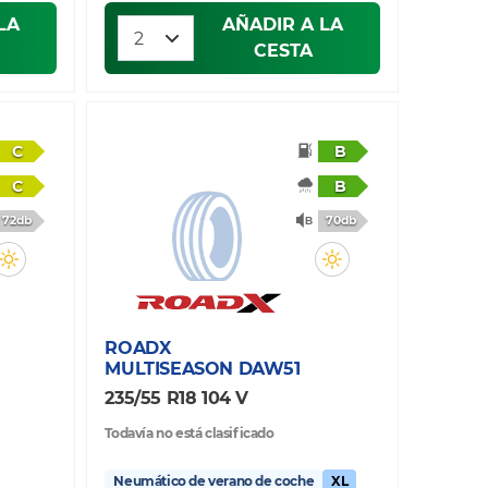
LA
AÑADIR A LA
CESTA
C
B
C
B
72db
70db
ROADX
MULTISEASON DAW51
235/55 R18 104 V
Todavía no está clasificado
Neumático de verano de coche
XL