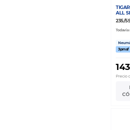
TIGAR
ALL 
235/5
Todavía 
Neumát
3pmsf
143
Precio 
CÓ