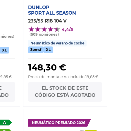
DUNLOP
SPORT ALL SEASON
235/55 R18 104 V
4,4/5
(509 opiniones)
iniones)
Neumático de verano de coche
3pmsf
XL
XL
148,30 €
19,85 €
Precio de montaje no incluido 19,85 €
E
EL STOCK DE ESTE
ADO
CÓDIGO ESTÁ AGOTADO
A
NEUMÁTICO PREMIADO 2026