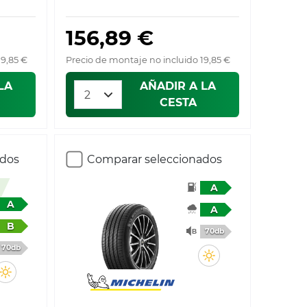
156,89 €
19,85 €
Precio de montaje no incluido 19,85 €
LA
AÑADIR A LA
CESTA
ados
Comparar seleccionados
A
A
A
B
70db
70db