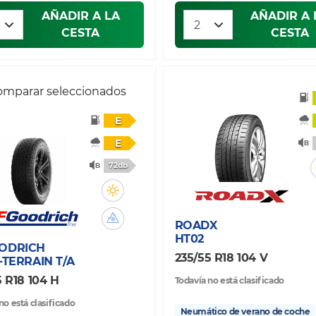
AÑADIR A LA
AÑADIR A 
CESTA
CESTA
mparar seleccionados
E
E
72db
ROADX
HT02
ODRICH
235/55 R18 104 V
-TERRAIN T/A
5 R18 104 H
Todavía no está clasificado
no está clasificado
Neumático de verano de coche