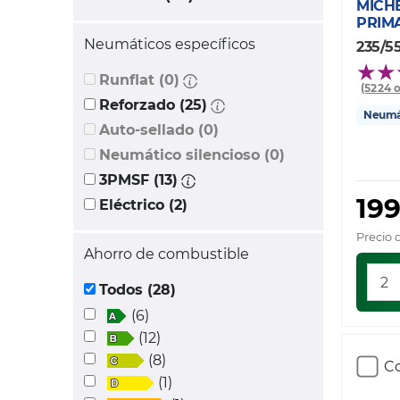
MICH
PRIM
Neumáticos específicos
235/55
Runflat (0)
(5224 
Reforzado (25)
Neumát
Auto-sellado (0)
Neumático silencioso (0)
3PMSF (13)
199
Eléctrico (2)
Precio 
Ahorro de combustible
Todos (28)
(6)
(12)
(8)
Co
(1)