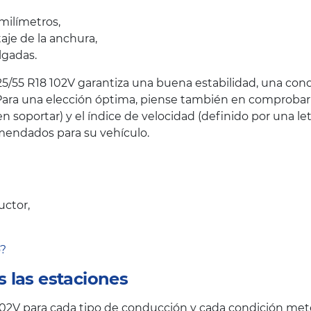
milímetros,
taje de la anchura,
lgadas.
5/55 R18 102V garantiza una buena estabilidad, una cond
ara una elección óptima, piense también en comprobar el
oportar) y el índice de velocidad (definido por una let
endados para su vehículo.
uctor,
o?
 las estaciones
2V para cada tipo de conducción y cada condición mete