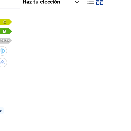
C
B
69db
e