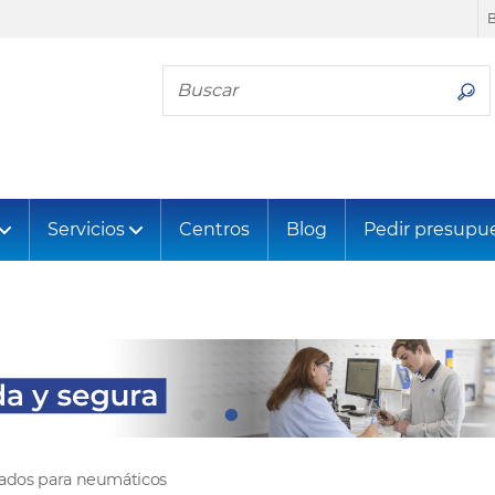
Busca tu neumático
Servicios
Centros
Blog
Pedir presupu
tados para neumáticos