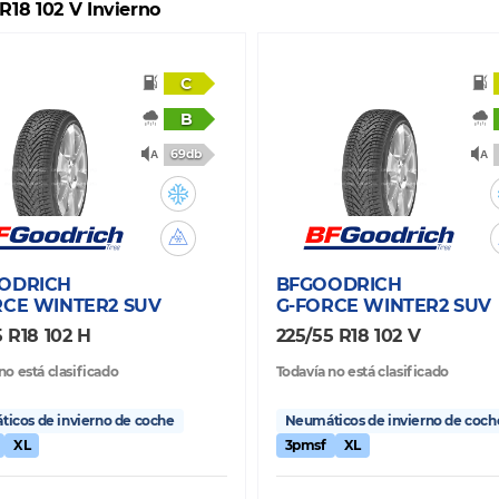
R18 102 V Invierno
C
B
69db
ODRICH
BFGOODRICH
RCE WINTER2 SUV
G-FORCE WINTER2 SUV
 R18 102 H
225/55 R18 102 V
no está clasificado
Todavía no está clasificado
icos de invierno de coche
Neumáticos de invierno de coch
XL
3pmsf
XL