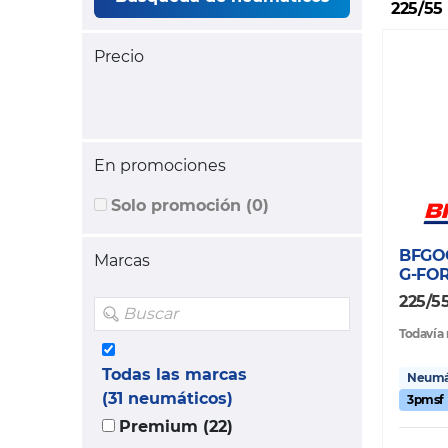
225/55 
Precio
En promociones
Solo promoción (0)
BFGO
Marcas
G-FO
225/55
Todavía 
Todas las marcas
Neumát
(31 neumáticos)
3pmsf
Premium (22)